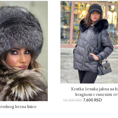
Kratka ženska jakna sa
kragnom i vunenim re
7.600
RSD
19.200
RSD
irodnog krzna lisice