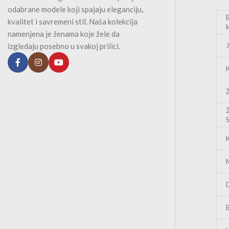
odabrane modele koji spajaju eleganciju,
kvalitet i savremeni stil. Naša kolekcija
namenjena je ženama koje žele da
izgledaju posebno u svakoj prilici.
M
B