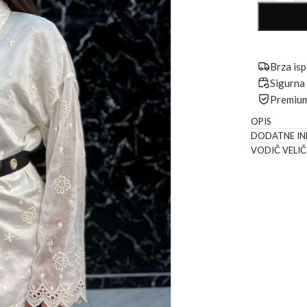
Brza isp
Sigurna
Premium 
OPIS
DODATNE IN
VODIČ VELIČ