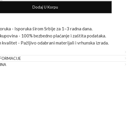
Dodaj U Korpu
oruka - Isporuka širom Srbije za 1–3 radna dana.
 kupovina - 100% bezbedno plaćanje i zaštita podataka.
kvalitet - Pažljivo odabrani materijali i vrhunska izrada.
FORMACIJE
INA