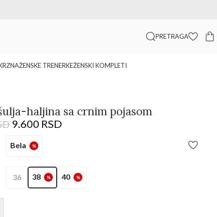
🛒 Sigurna kupovina i pouzdana isporuka
PRETRAGA
KRZNA
ŽENSKE TRENERKE
ŽENSKI KOMPLETI
šulja-haljina sa crnim pojasom
9.600
RSD
SD
Bela
%
38
40
36
%
%
+