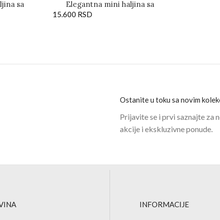
jina sa
Elegantna mini haljina sa
vima
15.600
bisernim radom i mašnom
RSD
Ostanite u toku sa novim kolek
Prijavite se i prvi saznajte za
akcije i ekskluzivne ponude.
VINA
INFORMACIJE