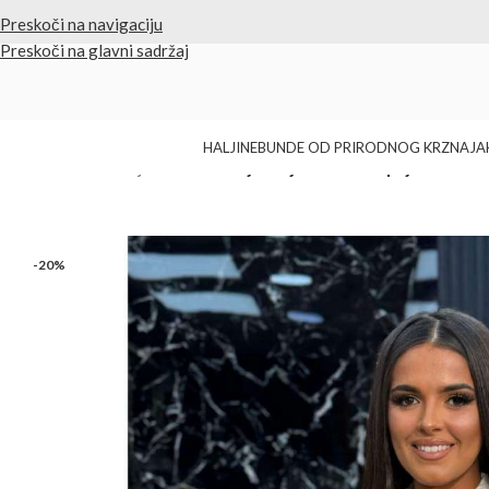
✨ Vrhunski kvalitet i odabrani proizvodi
Preskoči na navigaciju
Preskoči na glavni sadržaj
HALJINE
BUNDE OD PRIRODNOG KRZNA
JA
Početna
/
Bele haljine
/
Bela košulja-haljina sa crnim pojasom
-20%