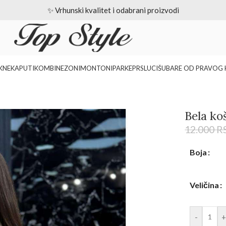
🚚 Besplatna isporuka iznad 15.000 RSD
KNE
KAPUTI
KOMBINEZONI
MONTONI
PARKE
PRSLUCI
ŠUBARE OD PRAVOG 
Bela ko
12.000
R
Boja
Veličina
-