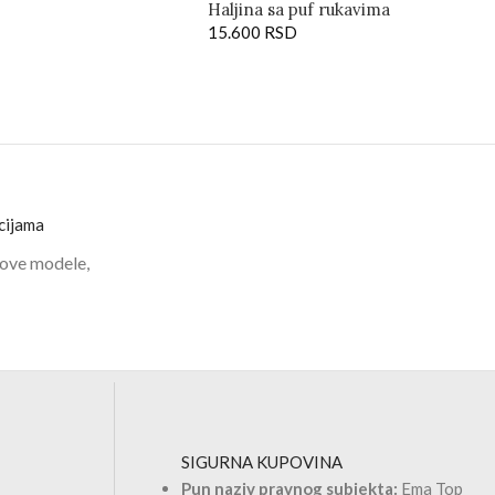
Haljina sa puf rukavima
15.600
RSD
cijama
 nove modele,
SIGURNA KUPOVINA
Pun naziv pravnog subjekta:
Ema Top