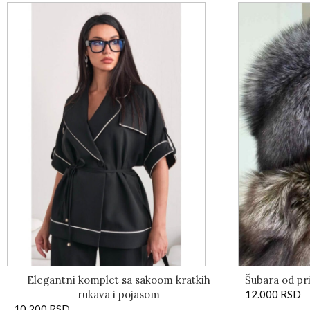
Elegantni komplet sa sakoom kratkih
Šubara od pr
rukava i pojasom
12.000
RSD
10.200
RSD