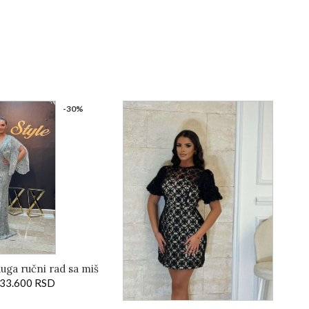
-30%
duga ručni rad sa miš
33.600
rukavima
RSD