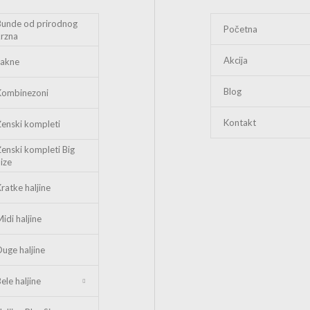
Bunde od prirodnog
Početna
krzna
Akcija
Jakne
Blog
Kombinezoni
Kontakt
Ženski kompleti
Ženski kompleti Big
Size
Kratke haljine
idi haljine
Duge haljine
ele haljine