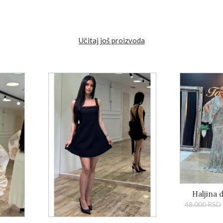
Učitaj još proizvoda
Haljina 
48.000
RSD