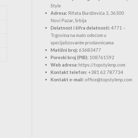
Style
Adresa:
Rifata Burdževića 3, 36300
Novi Pazar, Srbija
Delatnost i šifra delatnosti:
4771 –
Trgovina na malo odećom u
specijalizovanim prodavnicama
Matični broj:
63683477
Poreski broj (PIB):
108761592
Web adresa:
https://topstylenp.com
Kontakt telefon:
+381 62 787734
Kontakt e-mail:
office@topstylenp.com