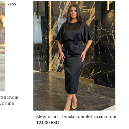
-60%
 krznenom
verima
Elegantni satenski komplet sa suknjom
12.000
RSD