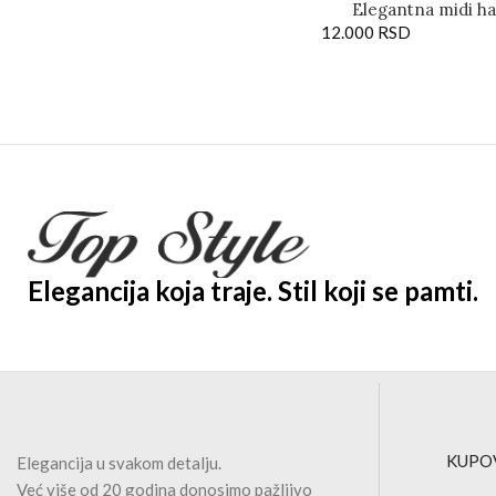
Elegantna midi hal
12.000
plisiranim ruka
RSD
Elegancija koja traje. Stil koji se pamti.
KUPO
Elegancija u svakom detalju.
Već više od 20 godina donosimo pažljivo