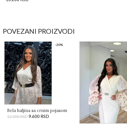
POVEZANI PROIZVODI
-20%
Bela haljina sa crnim pojasom
9.600
RSD
12.000
RSD