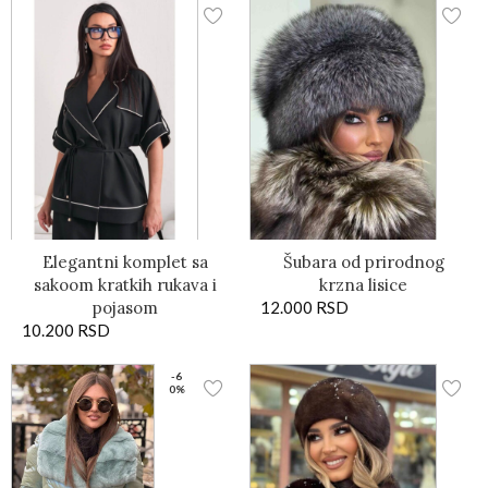
Elegantni komplet sa
Šubara od prirodnog
sakoom kratkih rukava i
krzna lisice
pojasom
12.000
RSD
10.200
RSD
-6
0%