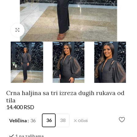
Kliknite da biste uvećali
Crna haljina sa tri izreza dugih rukava od
tila
14.400
RSD
36
38
Veličina
36
Očisti
1 na zalihama