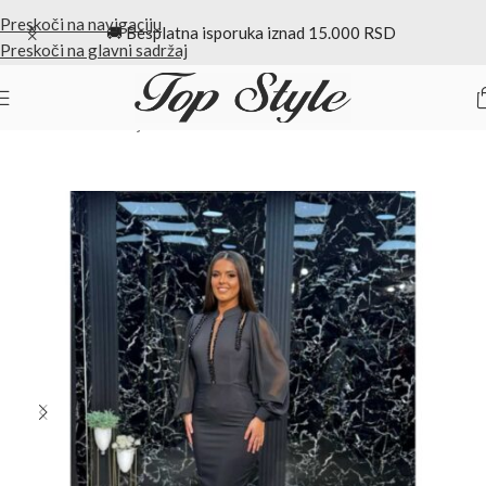
Preskoči na navigaciju
🚚 Besplatna isporuka iznad 15.000 RSD
Preskoči na glavni sadržaj
Početna
/
Midi haljine