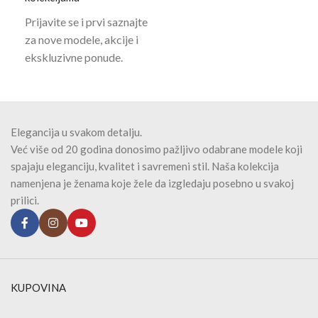
Prijavite se i prvi saznajte
za nove modele, akcije i
ekskluzivne ponude.
Elegancija u svakom detalju.
Već više od 20 godina donosimo pažljivo odabrane modele koji
spajaju eleganciju, kvalitet i savremeni stil. Naša kolekcija
namenjena je ženama koje žele da izgledaju posebno u svakoj
prilici.
KUPOVINA