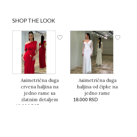
SHOP THE LOOK
Asimetrična duga
Asimetrična duga
crvena haljina na
haljina od čipke na
jedno rame sa
jedno rame
zlatnim detaljem
18.000
RSD
10.800
RSD