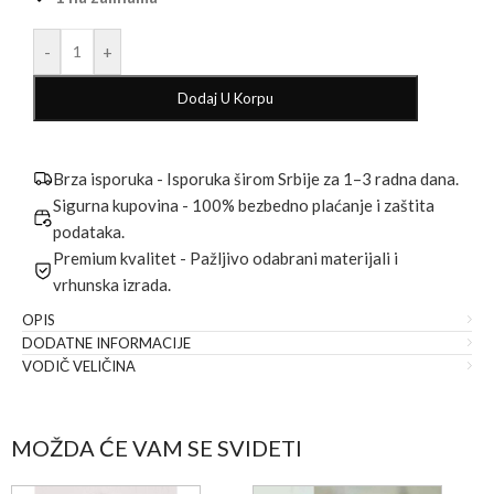
-
+
Dodaj U Korpu
Brza isporuka - Isporuka širom Srbije za 1–3 radna dana.
Sigurna kupovina - 100% bezbedno plaćanje i zaštita
podataka.
Premium kvalitet - Pažljivo odabrani materijali i
vrhunska izrada.
OPIS
DODATNE INFORMACIJE
VODIČ VELIČINA
MOŽDA ĆE VAM SE SVIDETI