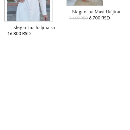
Elegantna Maxi Haljina
na Preklop sa
6.700
RSD
9.600
RSD
Kontrastnim Detaljima
Elegantna haljina sa
16.800
ručno rađenim detaljima
RSD