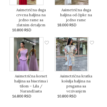
Asimetrična duga
Asimetrična duga
crvena haljina na
haljina od čipke na
jedno rame sa
jedno rame
zlatnim detaljem
18.000
RSD
10.800
RSD
Asimetrična korset
Asimetrična kratka
haljina sa biserima i
košulja haljina na
tilom – Lila /
prugama sa
Narandžasta
vezivanjem
16.800
RSD
10.800
RSD