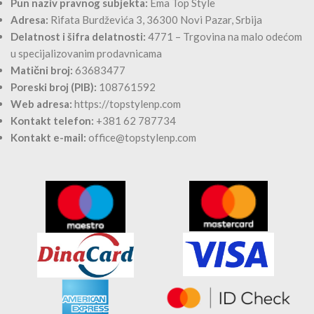
Pun naziv pravnog subjekta:
Ema Top Style
Adresa:
Rifata Burdževića 3, 36300 Novi Pazar, Srbija
Delatnost i šifra delatnosti:
4771 – Trgovina na malo odećom
u specijalizovanim prodavnicama
Matični broj:
63683477
Poreski broj (PIB):
108761592
Web adresa:
https://topstylenp.com
Kontakt telefon:
+381 62 787734
Kontakt e-mail:
office@topstylenp.com