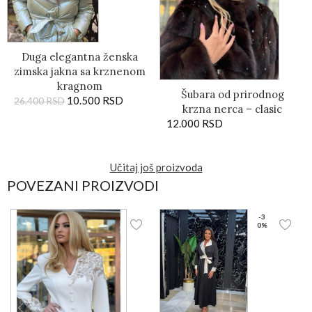
Duga elegantna ženska
zimska jakna sa krznenom
kragnom
Šubara od prirodnog
10.500
RSD
26.400
RSD
krzna nerca – clasic
12.000
RSD
Učitaj još proizvoda
POVEZANI PROIZVODI
-3
0%