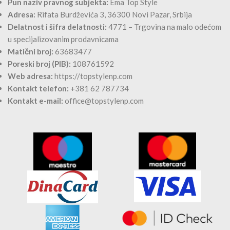
Pun naziv pravnog subjekta:
Ema Top Style
Adresa:
Rifata Burdževića 3, 36300 Novi Pazar, Srbija
Delatnost i šifra delatnosti:
4771 – Trgovina na malo odećom
u specijalizovanim prodavnicama
Matični broj:
63683477
Poreski broj (PIB):
108761592
Web adresa:
https://topstylenp.com
Kontakt telefon:
+381 62 787734
Kontakt e-mail:
office@topstylenp.com