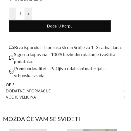
-
+
Dodaj U Korpu
Brza isporuka - Isporuka širom Srbije za 1–3 radna dana.
Sigurna kupovina - 100% bezbedno plaćanje i zaštita
podataka.
Premium kvalitet - Pažljivo odabrani materijali i
vrhunska izrada.
OPIS
DODATNE INFORMACIJE
VODIČ VELIČINA
MOŽDA ĆE VAM SE SVIDETI