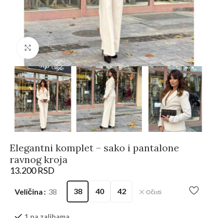
Kliknite da biste uvećali
Elegantni komplet – sako i pantalone
ravnog kroja
13.200
RSD
38
40
42
Veličina
38
Očisti
1 na zalihama