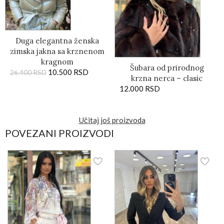
Duga elegantna ženska
zimska jakna sa krznenom
kragnom
Šubara od prirodnog
10.500
RSD
26.400
RSD
krzna nerca – clasic
12.000
RSD
Učitaj još proizvoda
POVEZANI PROIZVODI