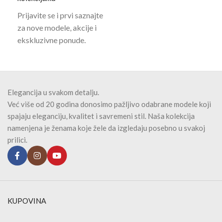
Prijavite se i prvi saznajte
za nove modele, akcije i
ekskluzivne ponude.
Elegancija u svakom detalju.
Već više od 20 godina donosimo pažljivo odabrane modele koji
spajaju eleganciju, kvalitet i savremeni stil. Naša kolekcija
namenjena je ženama koje žele da izgledaju posebno u svakoj
prilici.
KUPOVINA