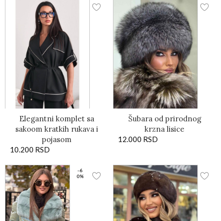
Elegantni komplet sa
Šubara od prirodnog
sakoom kratkih rukava i
krzna lisice
pojasom
12.000
RSD
10.200
RSD
-6
0%