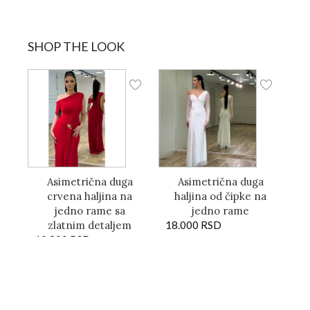
SHOP THE LOOK
Asimetrična duga
Asimetrična duga
crvena haljina na
haljina od čipke na
jedno rame sa
jedno rame
zlatnim detaljem
18.000
RSD
10.800
RSD