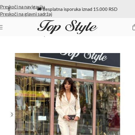
Preskoči na navigaciju
🚚 Besplatna isporuka iznad 15.000 RSD
Preskoči na glavni sadržaj
Početna
/
Ženski kompleti