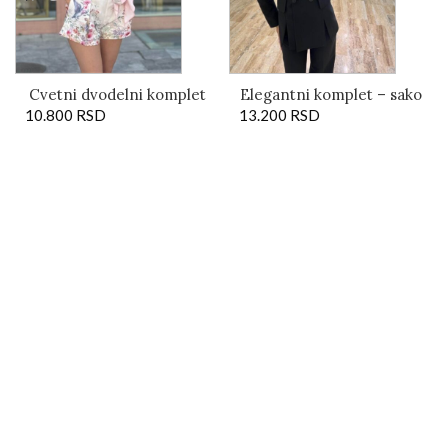
Cvetni dvodelni komplet
Elegantni komplet – sako
10.800
košulja i šorc – Eden
RSD
13.200
sa izrezima i pantalone
RSD