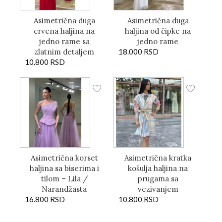
Asimetrična duga
Asimetrična duga
crvena haljina na
haljina od čipke na
jedno rame sa
jedno rame
zlatnim detaljem
18.000
RSD
10.800
RSD
Asimetrična korset
Asimetrična kratka
haljina sa biserima i
košulja haljina na
tilom – Lila /
prugama sa
Narandžasta
vezivanjem
16.800
RSD
10.800
RSD