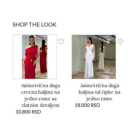
SHOP THE LOOK
Asimetrična duga
Asimetrična duga
crvena haljina na
haljina od čipke na
jedno rame sa
jedno rame
zlatnim detaljem
18.000
RSD
10.800
RSD