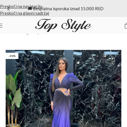
Preskoči na navigaciju
🚚 Besplatna isporuka iznad 15.000 RSD
Preskoči na glavni sadržaj
Početna
/
Duge haljine
-30%