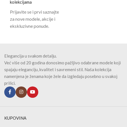
kolekcijama
Prijavite se i prvi saznajte
za nove modele, akcije i
ekskluzivne ponude.
Elegancija u svakom detalju.
Već više od 20 godina donosimo pažljivo odabrane modele koji
spajaju eleganciju, kvalitet i savremeni stil. Naša kolekcija
namenjena je ženama koje žele da izgledaju posebno u svakoj
prilici.
KUPOVINA