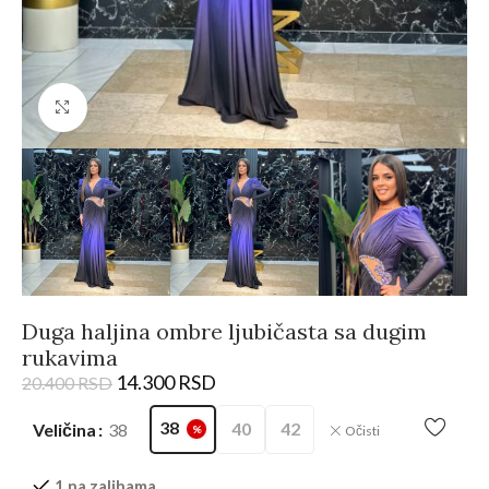
Kliknite da biste uvećali
Duga haljina ombre ljubičasta sa dugim
rukavima
14.300
RSD
20.400
RSD
38
40
42
Veličina
38
Očisti
%
1 na zalihama