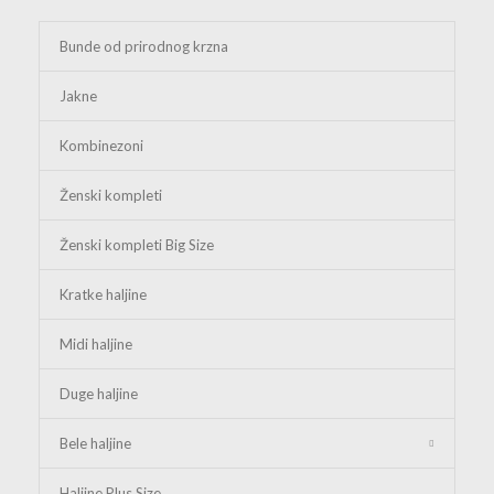
Bunde od prirodnog krzna
Jakne
Kombinezoni
Ženski kompleti
Ženski kompleti Big Size
Kratke haljine
Midi haljine
Duge haljine
Bele haljine
Haljine Plus Size