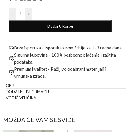
-
+
Dodaj U Korpu
Brza isporuka - Isporuka širom Srbije za 1–3 radna dana.
Sigurna kupovina - 100% bezbedno plaćanje i zaštita
podataka.
Premium kvalitet - Pažljivo odabrani materijali i
vrhunska izrada.
OPIS
DODATNE INFORMACIJE
VODIČ VELIČINA
MOŽDA ĆE VAM SE SVIDETI