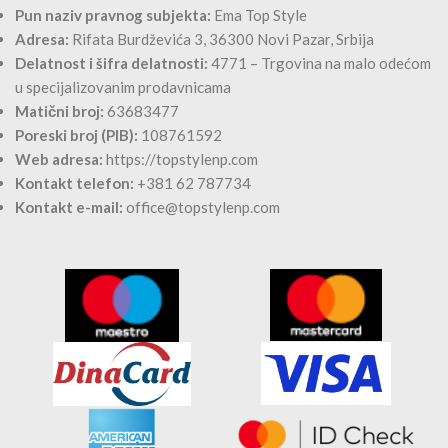
Pun naziv pravnog subjekta:
Ema Top Style
Adresa:
Rifata Burdževića 3, 36300 Novi Pazar, Srbija
Delatnost i šifra delatnosti:
4771 – Trgovina na malo odećom
u specijalizovanim prodavnicama
Matični broj:
63683477
Poreski broj (PIB):
108761592
Web adresa:
https://topstylenp.com
Kontakt telefon:
+381 62 787734
Kontakt e-mail:
office@topstylenp.com