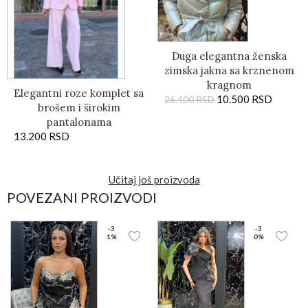
Duga elegantna ženska
zimska jakna sa krznenom
kragnom
Elegantni roze komplet sa
10.500
RSD
26.400
RSD
brošem i širokim
pantalonama
13.200
RSD
Učitaj još proizvoda
POVEZANI PROIZVODI
-3
-3
1%
0%