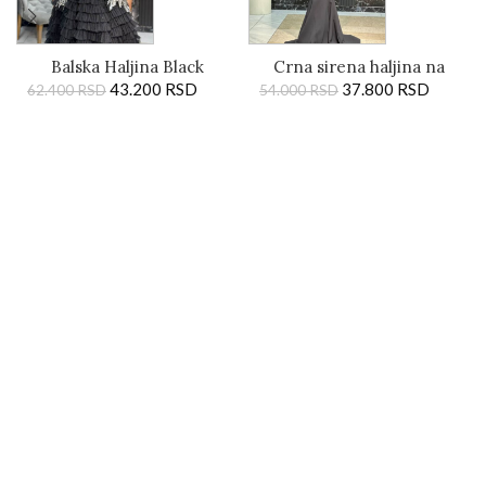
Balska Haljina Black
Crna sirena haljina na
Diamond
43.200
RSD
jedno rame sa cvetnim
37.800
RSD
62.400
RSD
54.000
RSD
aplikacijama