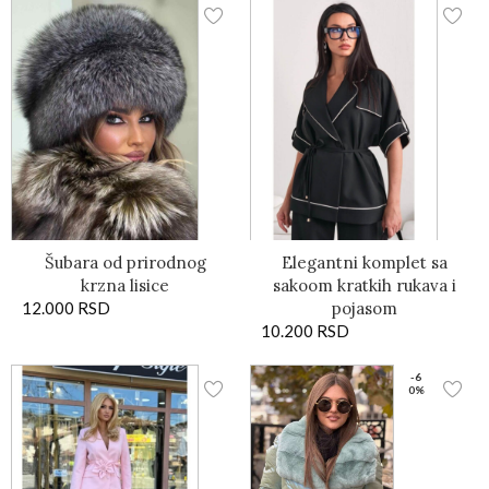
Šubara od prirodnog
Elegantni komplet sa
krzna lisice
sakoom kratkih rukava i
12.000
RSD
pojasom
10.200
RSD
-6
0%