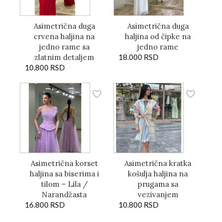
Asimetrična duga
Asimetrična duga
crvena haljina na
haljina od čipke na
jedno rame sa
jedno rame
zlatnim detaljem
18.000
RSD
10.800
RSD
Asimetrična korset
Asimetrična kratka
haljina sa biserima i
košulja haljina na
tilom – Lila /
prugama sa
Narandžasta
vezivanjem
16.800
RSD
10.800
RSD