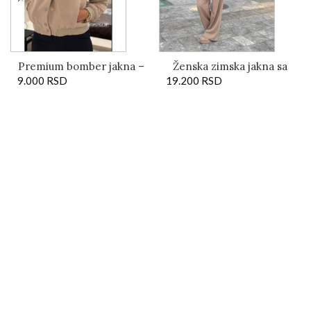
Premium bomber jakna –
Ženska zimska jakna sa
9.000
RSD
Minimal Chic
19.200
prirodnim krznom nerca
RSD
i kapuljačom