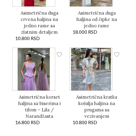
Asimetrična duga
Asimetrična duga
crvena haljina na
haljina od čipke na
jedno rame sa
jedno rame
zlatnim detaljem
18.000
RSD
10.800
RSD
Asimetrična korset
Asimetrična kratka
haljina sa biserima i
košulja haljina na
tilom – Lila /
prugama sa
Narandžasta
vezivanjem
16.800
RSD
10.800
RSD