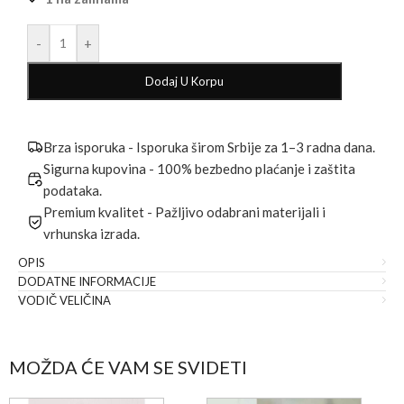
-
+
Dodaj U Korpu
Brza isporuka - Isporuka širom Srbije za 1–3 radna dana.
Sigurna kupovina - 100% bezbedno plaćanje i zaštita
podataka.
Premium kvalitet - Pažljivo odabrani materijali i
vrhunska izrada.
OPIS
DODATNE INFORMACIJE
VODIČ VELIČINA
MOŽDA ĆE VAM SE SVIDETI