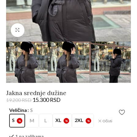
Kliknite da biste uvećali
Jakna srednje dužine
15.300
RSD
19.200
RSD
Veličina
S
S
XL
2XL
M
L
Očisti
%
%
%
1 na zalihama