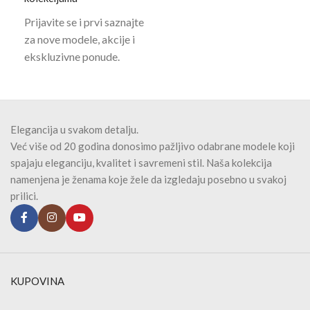
Prijavite se i prvi saznajte
za nove modele, akcije i
ekskluzivne ponude.
Elegancija u svakom detalju.
Već više od 20 godina donosimo pažljivo odabrane modele koji
spajaju eleganciju, kvalitet i savremeni stil. Naša kolekcija
namenjena je ženama koje žele da izgledaju posebno u svakoj
prilici.
KUPOVINA