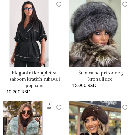
Elegantni komplet sa
Šubara od prirodnog
sakoom kratkih rukava i
krzna lisice
pojasom
12.000
RSD
10.200
RSD
-6
0%