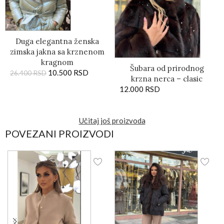
Duga elegantna ženska
zimska jakna sa krznenom
kragnom
Šubara od prirodnog
10.500
RSD
26.400
RSD
krzna nerca – clasic
12.000
RSD
Učitaj još proizvoda
POVEZANI PROIZVODI