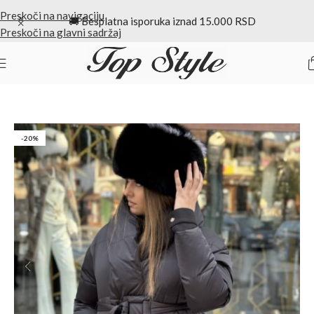
Preskoči na navigaciju
🚚 Besplatna isporuka iznad 15.000 RSD
Preskoči na glavni sadržaj
Početna
/
Jakne
-20%