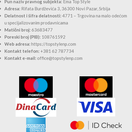
Pun naziv pravnog subjekta:
Ema Top Style
Adresa:
Rifata Burdževića 3, 36300 Novi Pazar, Srbija
Delatnost i šifra delatnosti:
4771 – Trgovina na malo odećom
u specijalizovanim prodavnicama
Matični broj:
63683477
Poreski broj (PIB):
108761592
Web adresa:
https://topstylenp.com
Kontakt telefon:
+381 62 787734
Kontakt e-mail:
office@topstylenp.com