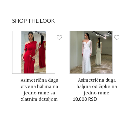
SHOP THE LOOK
Asimetrična duga
Asimetrična duga
crvena haljina na
haljina od čipke na
jedno rame sa
jedno rame
zlatnim detaljem
18.000
RSD
10.800
RSD