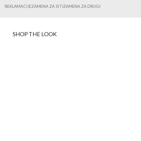
Pun naziv pravnog subjekta:
Ema Top Style
Adresa:
Rifata Burdževića 3, 36300 Novi Pazar, Srbija
Delatnost i šifra delatnosti:
4771 – Trgovina na malo odećom
u specijalizovanim prodavnicama
Matični broj:
63683477
Poreski broj (PIB):
108761592
Web adresa:
https://topstylenp.com
Kontakt telefon:
+381 62 787734
Kontakt e-mail:
office@topstylenp.com