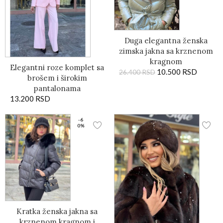
Duga elegantna ženska
zimska jakna sa krznenom
kragnom
Elegantni roze komplet sa
10.500
RSD
26.400
RSD
brošem i širokim
pantalonama
13.200
RSD
-6
0%
Kratka ženska jakna sa
krznenom kragnom i