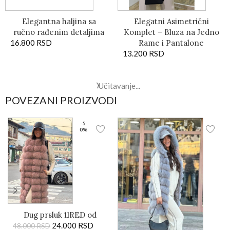
Elegantna haljina sa
Elegatni Asimetrični
ručno rađenim detaljima
Komplet – Bluza na Jedno
16.800
RSD
Rame i Pantalone
13.200
RSD
Elegantna duga haljina sa
Midi svečana svetloplava
belim čipkastim detaljima
sedefasta top haljina
7.200
RSD
19.200
RSD