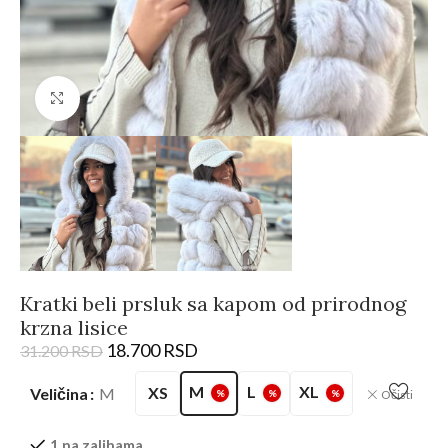
Kliknite da biste uvećali
Kratki beli prsluk sa kapom od prirodnog
krzna lisice
18.700
RSD
31.200
RSD
M
L
XL
XS
Veličina
M
Očisti
%
%
%
1 na zalihama