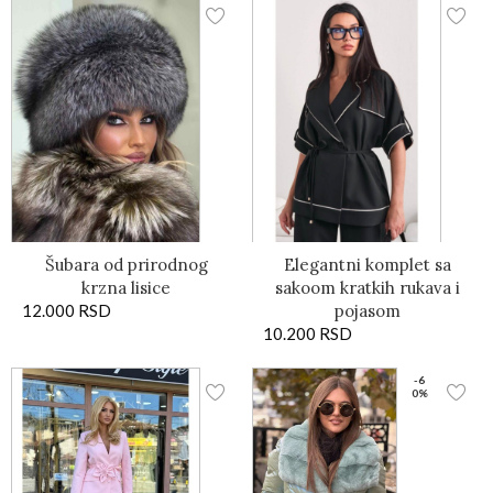
Šubara od prirodnog
Elegantni komplet sa
krzna lisice
sakoom kratkih rukava i
12.000
RSD
pojasom
10.200
RSD
-6
0%