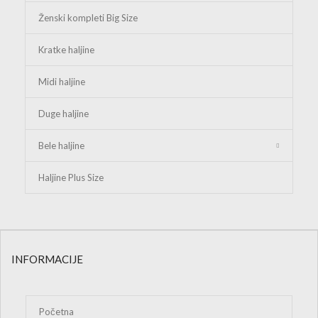
kolekcijama
Prijavite se i prvi saznajte
za nove modele, akcije i
ekskluzivne ponude.
Elegancija u svakom detalju.
Već više od 20 godina donosimo pažljivo odabrane modele koji
spajaju eleganciju, kvalitet i savremeni stil. Naša kolekcija
namenjena je ženama koje žele da izgledaju posebno u svakoj
prilici.
KUPOVINA