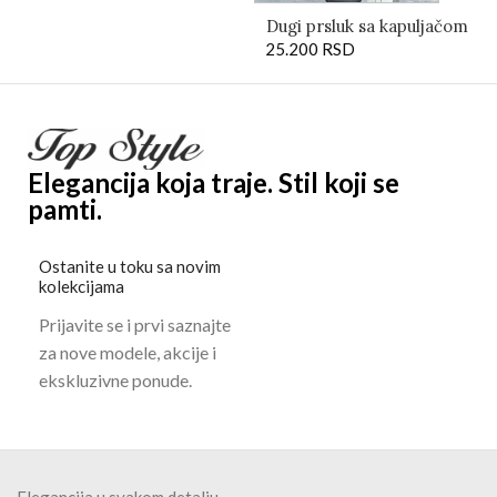
-6
0%
Zimska jakna srednje
dužine sa luksuznim
krznom – Elegant Chic
Cvetna Haljina Amelie sa
10.500
RSD
26.400
RSD
Providnim Rukavima
10.800
RSD
POVEZANI PROIZVODI
-5
0%