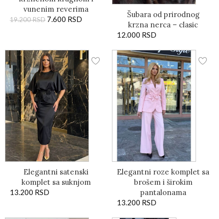
vunenim reverima
Šubara od prirodnog
7.600
RSD
19.200
RSD
krzna nerca – clasic
12.000
RSD
Elegantni satenski
Elegantni roze komplet sa
komplet sa suknjom
brošem i širokim
13.200
RSD
pantalonama
13.200
RSD