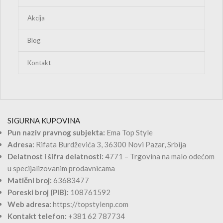
Bunde od prirodnog krzna
Jakne
Kombinezoni
Ženski kompleti
Ženski kompleti Big Size
Kratke haljine
Midi haljine
Duge haljine
Bele haljine
Haljine Plus Size