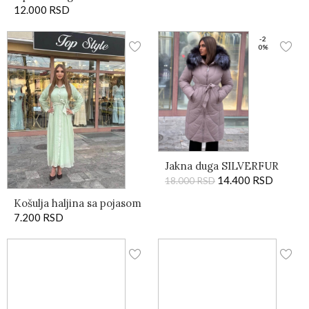
12.000
RSD
-2
0%
Jakna duga SILVERFUR
14.400
RSD
18.000
RSD
Košulja haljina sa pojasom
7.200
RSD