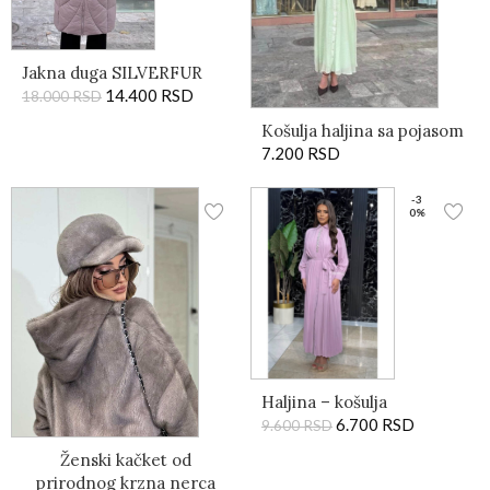
Jakna duga SILVERFUR
14.400
RSD
18.000
RSD
Košulja haljina sa pojasom
7.200
RSD
-3
0%
Haljina – košulja
6.700
RSD
9.600
RSD
Ženski kačket od
prirodnog krzna nerca