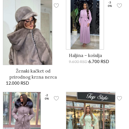
-3
0%
Haljina – košulja
6.700
RSD
9.600
RSD
Ženski kačket od
prirodnog krzna nerca
12.000
RSD
-2
0%