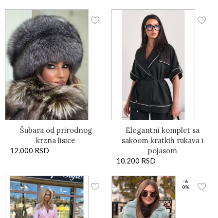
Šubara od prirodnog
Elegantni komplet sa
krzna lisice
sakoom kratkih rukava i
12.000
RSD
pojasom
10.200
RSD
-6
0%