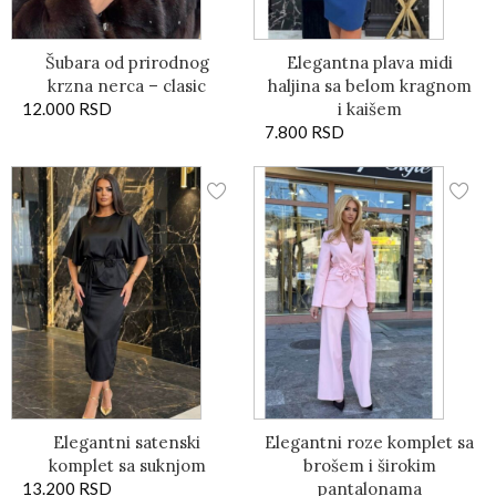
Šubara od prirodnog
Elegantna plava midi
krzna nerca – clasic
haljina sa belom kragnom
12.000
RSD
i kaišem
7.800
RSD
Elegantni satenski
Elegantni roze komplet sa
komplet sa suknjom
brošem i širokim
13.200
RSD
pantalonama