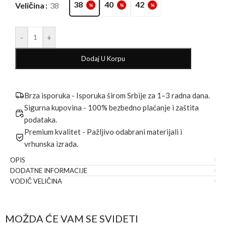
38
40
42
Veličina
38
%
%
%
-
+
Dodaj U Korpu
Brza isporuka - Isporuka širom Srbije za 1–3 radna dana.
Sigurna kupovina - 100% bezbedno plaćanje i zaštita
podataka.
Premium kvalitet - Pažljivo odabrani materijali i
vrhunska izrada.
OPIS
DODATNE INFORMACIJE
VODIČ VELIČINA
MOŽDA ĆE VAM SE SVIDETI