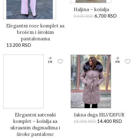
Haljina – košulja
6.700
RSD
9.600
RSD
Elegantni roze komplet sa
brošem i širokim
pantalonama
13.200
RSD
-3
-2
1%
0%
Elegantni satenski
Jakna duga SILVERFUR
komplet – košulja sa
14.400
RSD
18.000
RSD
ukrasnim dugmadima i
široke pantalone