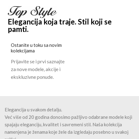
Elegantni Pink Dvodelni
Luksuzni čipkasti komplet:
Komplet – Prsluk-Sako i
Elegantni blejzer i duga
Pantalone
suknja – Ivory
7.800
RSD
16.800
RSD
POVEZANI PROIZVODI
-3
-3
0%
0%