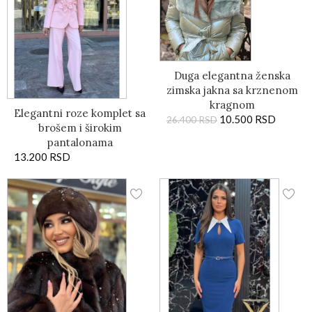
Duga elegantna ženska
zimska jakna sa krznenom
kragnom
Elegantni roze komplet sa
10.500
RSD
26.400
RSD
brošem i širokim
pantalonama
13.200
RSD