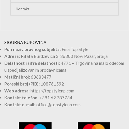
Jakne
Kombinezoni
Ženski kompleti
Ženski kompleti Big Size
Kratke haljine
Midi haljine
Duge haljine
Bele haljine
Haljine Plus Size