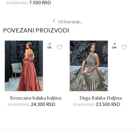
7.500
RSD
10.800
RSD
Kratka sako haljina sa
Svečana teget haljina sa
zlatnim dugmadima –
sedefastim sjajem
Bianca
12.000
RSD
5.900
RSD