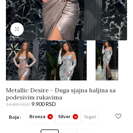
Kliknite da biste uvećali
Metallic Desire – Duga sjajna haljina sa
podesivim rukavima
9.900
RSD
14.400
RSD
Bronza
Silver
Teget
Boja
%
%