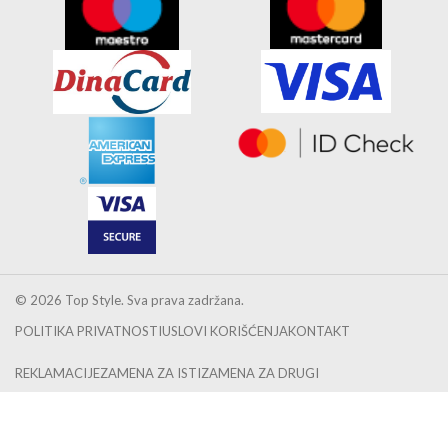
INFORMACIJE
Početna
Akcija
Blog
Kontakt
SIGURNA KUPOVINA
Pun naziv pravnog subjekta:
Ema Top Style
Adresa:
Rifata Burdževića 3, 36300 Novi Pazar, Srbija