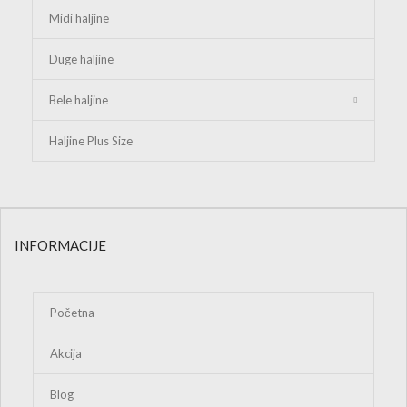
za nove modele, akcije i
ekskluzivne ponude.
Elegancija u svakom detalju.
Već više od 20 godina donosimo pažljivo odabrane modele koji
spajaju eleganciju, kvalitet i savremeni stil. Naša kolekcija
namenjena je ženama koje žele da izgledaju posebno u svakoj
prilici.
KUPOVINA
Bunde od prirodnog krzna