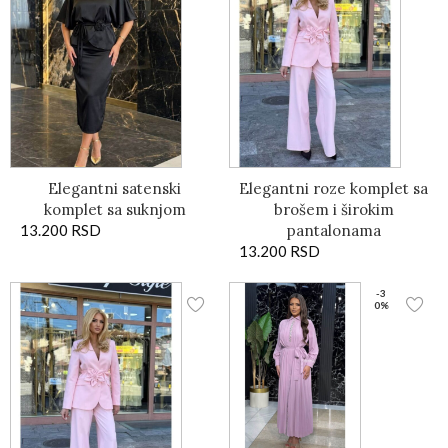
Elegantni satenski
Elegantni roze komplet sa
komplet sa suknjom
brošem i širokim
13.200
RSD
pantalonama
13.200
RSD
-3
0%