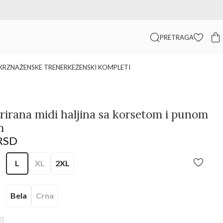
🛒 Sigurna kupovina i pouzdana isporuka
PRETRAGA
KRZNA
ŽENSKE TRENERKE
ŽENSKI KOMPLETI
rirana midi haljina sa korsetom i punom
m
RSD
L
XL
2XL
Bela
Crna