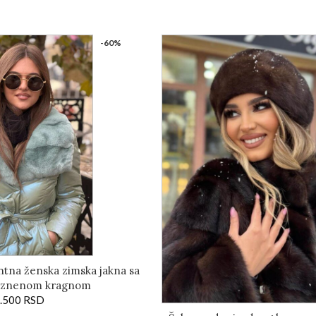
-60%
ntna ženska zimska jakna sa
rznenom kragnom
.500
RSD