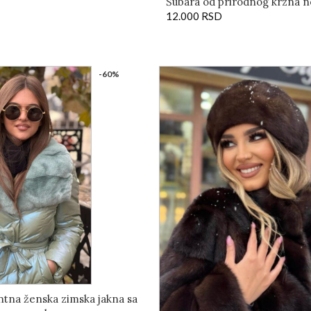
Šubara od prirodnog krzna ne
12.000
RSD
-60%
ntna ženska zimska jakna sa