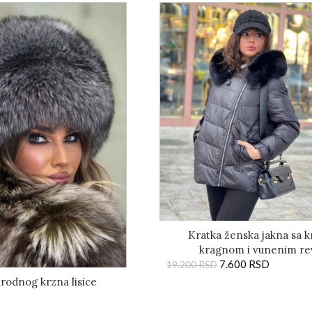
Kratka ženska jakna sa
kragnom i vunenim re
7.600
RSD
19.200
RSD
irodnog krzna lisice