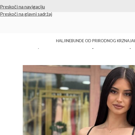
✨ Vrhunski kvalitet i odabrani proizvodi
Preskoči na navigaciju
Preskoči na glavni sadržaj
HALJINE
BUNDE OD PRIRODNOG KRZNA
JA
Početna
/
Bele haljine
/
Strukturirana midi haljina sa korsetom i 