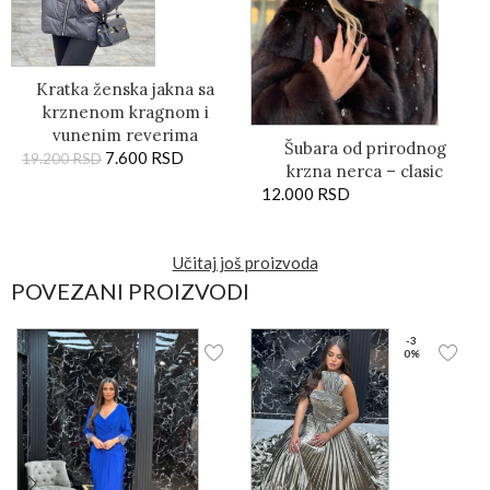
Kratka ženska jakna sa
krznenom kragnom i
vunenim reverima
Šubara od prirodnog
7.600
RSD
19.200
RSD
krzna nerca – clasic
12.000
RSD
Učitaj još proizvoda
POVEZANI PROIZVODI
-3
0%