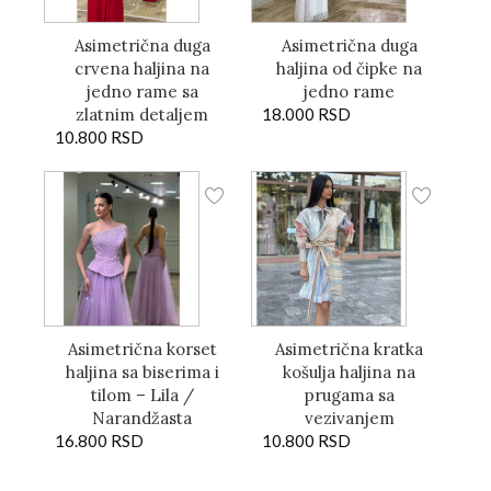
Asimetrična duga
Asimetrična duga
crvena haljina na
haljina od čipke na
jedno rame sa
jedno rame
zlatnim detaljem
18.000
RSD
10.800
RSD
Asimetrična korset
Asimetrična kratka
haljina sa biserima i
košulja haljina na
tilom – Lila /
prugama sa
Narandžasta
vezivanjem
16.800
RSD
10.800
RSD