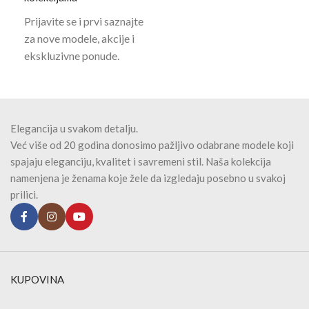
Prijavite se i prvi saznajte
za nove modele, akcije i
ekskluzivne ponude.
Elegancija u svakom detalju.
Već više od 20 godina donosimo pažljivo odabrane modele koji
spajaju eleganciju, kvalitet i savremeni stil. Naša kolekcija
namenjena je ženama koje žele da izgledaju posebno u svakoj
prilici.
KUPOVINA