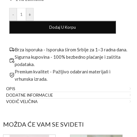
-
+
Dodaj U Korpu
Brza isporuka - Isporuka širom Srbije za 1–3 radna dana.
Sigurna kupovina - 100% bezbedno plaćanje i zaštita
podataka.
Premium kvalitet - Pažljivo odabrani materijali i
vrhunska izrada.
OPIS
DODATNE INFORMACIJE
VODIČ VELIČINA
MOŽDA ĆE VAM SE SVIDETI