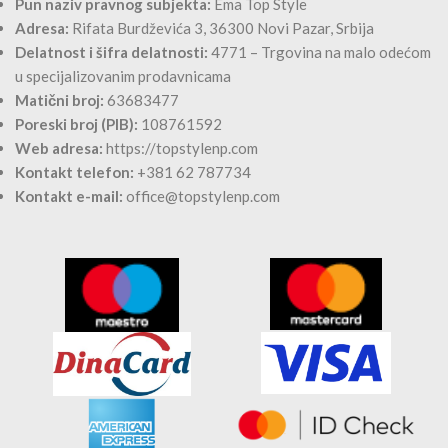
Pun naziv pravnog subjekta:
Ema Top Style
Adresa:
Rifata Burdževića 3, 36300 Novi Pazar, Srbija
Delatnost i šifra delatnosti:
4771 – Trgovina na malo odećom
u specijalizovanim prodavnicama
Matični broj:
63683477
Poreski broj (PIB):
108761592
Web adresa:
https://topstylenp.com
Kontakt telefon:
+381 62 787734
Kontakt e-mail:
office@topstylenp.com