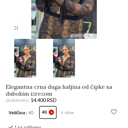
Kliknite da biste uvećali
Elegantna crna duga haljina od čipke sa
dubokim izrezom
14.400
RSD
28.800
RSD
40
Veličina
40
Očisti
%
1 na zalihama