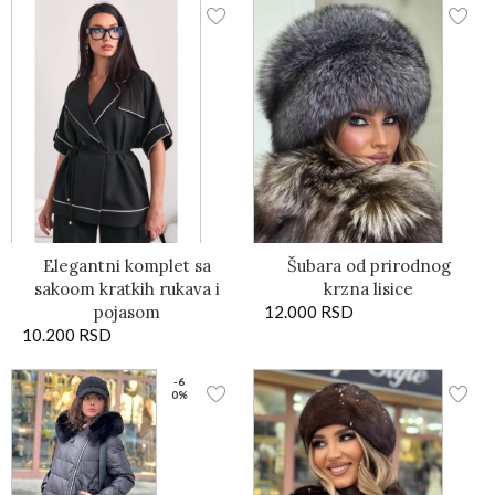
Elegantni komplet sa
Šubara od prirodnog
sakoom kratkih rukava i
krzna lisice
pojasom
12.000
RSD
10.200
RSD
-6
0%