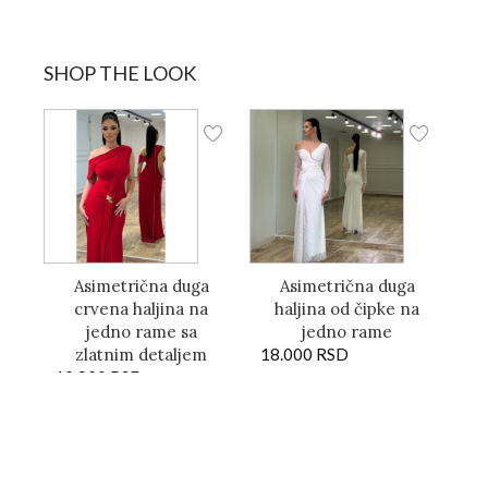
SHOP THE LOOK
Asimetrična duga
Asimetrična duga
crvena haljina na
haljina od čipke na
jedno rame sa
jedno rame
zlatnim detaljem
18.000
RSD
10.800
RSD