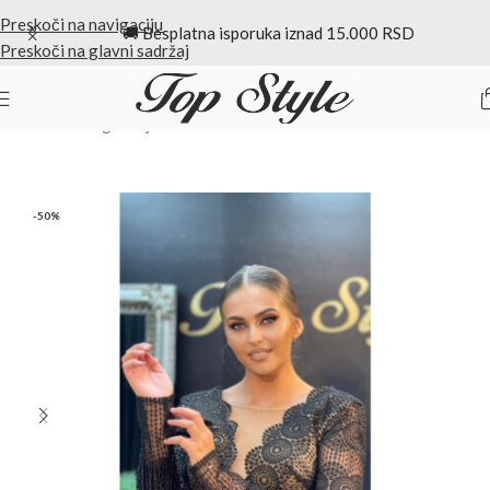
Preskoči na navigaciju
🚚 Besplatna isporuka iznad 15.000 RSD
Preskoči na glavni sadržaj
Početna
/
Duge haljine
-50%