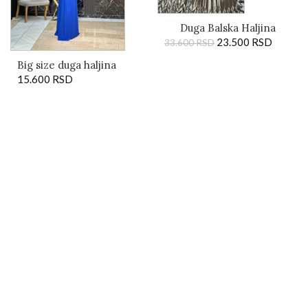
Duga Balska Haljina
Stardust
23.500
RSD
33.600
RSD
Big size duga haljina
15.600
RSD